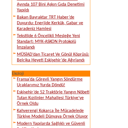
Ayında 107 Bini Aşkın Gıda Denetimi
Yapıldı
Bakan Bayraktar TRT Haber’de
Duyurdu: Enerjide Kerkük, Gabar ve
Karadeniz Hamlesi
Tekstilde 6 Öncelikli Mesleğe Yeni
Standart: MYK-ASKON Protokolü
İmzalandı
MÜSİAD’dan Ticaret Ve Gönül Köprüsü:
Belçika Heyeti Eskişehir’de Ağırlandı
Ekoloji
Fransa’da Görevli Yangın Söndürme
Uçaklarımız Yurda Döndü!
Eskişehir’de 52 Traktörle Yangın Nöbeti
Tutan Kızılinler Mahallesi Türkiye’ye
Örnek Oldu
Kahverengi Kokarca İle Mücadelede
Türkiye Modeli Dünyaya Örnek Oluyor
Modern Yapılarda Sağlıklı ve Güvenli