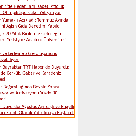
ehir’de Hedef Tam İsabet: Atıcılık
ı Olimpik Sporcular Yetiştiriyor
 Yumaklı Açıkladı: Temmuz Ayında
ini Aşkın Gıda Denetimi Yapıldı
şık 70 Yıllık Birikimle Geleceğin
leri Yetişiyor: Anadolu Üniversitesi
ş ve terleme akne oluşumunu
leyebiliyor
 Bayraktar TRT Haber’de Duyurdu:
ide Kerkük, Gabar ve Karadeniz
esi
 Bağımlılığında Beynin Yapısı
uyor ve Aktivasyonu Yüzde 30
yor!
 Duyurdu: Ağustos Ayı Yaşlı ve Engelli
ları Zamlı Olarak Yatırılmaya Başlandı