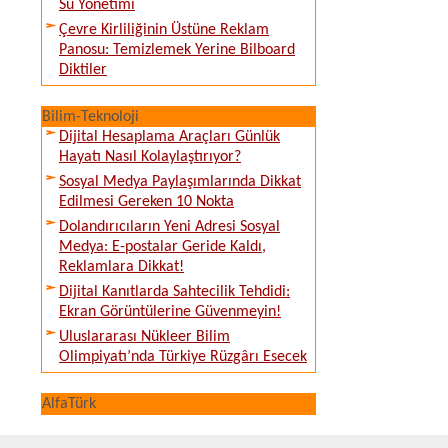
Su Yönetimi
Çevre Kirliliğinin Üstüne Reklam
Panosu: Temizlemek Yerine Bilboard
Diktiler
Bilim-Teknoloji
Dijital Hesaplama Araçları Günlük
Hayatı Nasıl Kolaylaştırıyor?
Sosyal Medya Paylaşımlarında Dikkat
Edilmesi Gereken 10 Nokta
Dolandırıcıların Yeni Adresi Sosyal
Medya: E-postalar Geride Kaldı,
Reklamlara Dikkat!
Dijital Kanıtlarda Sahtecilik Tehdidi:
Ekran Görüntülerine Güvenmeyin!
Uluslararası Nükleer Bilim
Olimpiyatı’nda Türkiye Rüzgârı Esecek
AlfaTürk