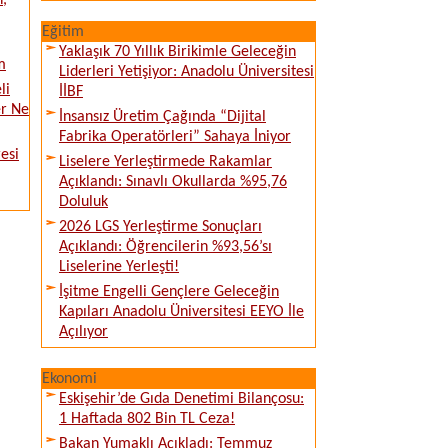
n,
Eğitim
Yaklaşık 70 Yıllık Birikimle Geleceğin
m
Liderleri Yetişiyor: Anadolu Üniversitesi
li
İİBF
er Ne
İnsansız Üretim Çağında “Dijital
Fabrika Operatörleri” Sahaya İniyor
esi
Liselere Yerleştirmede Rakamlar
Açıklandı: Sınavlı Okullarda %95,76
Doluluk
2026 LGS Yerleştirme Sonuçları
Açıklandı: Öğrencilerin %93,56’sı
Liselerine Yerleşti!
İşitme Engelli Gençlere Geleceğin
Kapıları Anadolu Üniversitesi EEYO İle
Açılıyor
Ekonomi
Eskişehir’de Gıda Denetimi Bilançosu:
1 Haftada 802 Bin TL Ceza!
Bakan Yumaklı Açıkladı: Temmuz