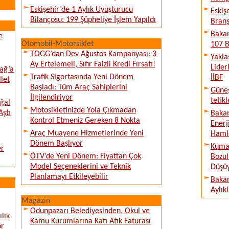
Eskişehir’de 1 Aylık Uyuşturucu
Eskiş
Bilançosu: 199 Şüpheliye İşlem Yapıldı
Branş
Bakan
e
Otomobil-Motorsiklet
107 B
TOGG’dan Dev Ağustos Kampanyası: 3
Yakla
Ay Ertelemeli, Sıfır Faizli Kredi Fırsatı!
Lider
ağ’a
Trafik Sigortasında Yeni Dönem
İİBF
llet
Başladı: Tüm Araç Sahiplerini
Güne
İlgilendiriyor
tetik
ğal
Motosikletinizde Yola Çıkmadan
Aştı
Bakan
Kontrol Etmeniz Gereken 8 Nokta
Enerj
Araç Muayene Hizmetlerinde Yeni
Haml
Dönem Başlıyor
Kumar
er
ÖTV’de Yeni Dönem: Fiyattan Çok
Bozul
Model Seçeneklerini ve Teknik
Düşü
Planlamayı Etkileyebilir
Bakan
Aylık
Magazin
Odunpazarı Belediyesinden, Okul ve
lık
Kamu Kurumlarına Katı Atık Faturası
or