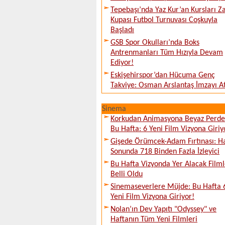
Tepebaşı’nda Yaz Kur’an Kursları Z
Kupası Futbol Turnuvası Coşkuyla
Başladı
GSB Spor Okulları’nda Boks
Antrenmanları Tüm Hızıyla Devam
Ediyor!
Eskişehirspor’dan Hücuma Genç
Takviye: Osman Arslantaş İmzayı At
Sinema
Korkudan Animasyona Beyaz Perd
Bu Hafta: 6 Yeni Film Vizyona Giriy
Gişede Örümcek-Adam Fırtınası: H
Sonunda 718 Binden Fazla İzleyici
Bu Hafta Vizyonda Yer Alacak Filml
Belli Oldu
Sinemaseverlere Müjde: Bu Hafta 
Yeni Film Vizyona Giriyor!
Nolan’ın Dev Yapıtı "Odyssey" ve
Haftanın Tüm Yeni Filmleri