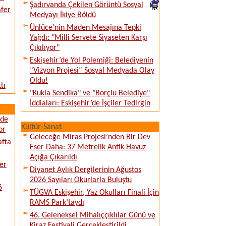
Şadırvanda Çekilen Görüntü Sosyal
afer
Medyayı İkiye Böldü
Ünlüce’nin Maden Mesajına Tepki
Yağdı: "Milli Servete Siyaseten Karşı
Çıkılıyor"
Eskişehir’de Yol Polemiği: Belediyenin
“Vizyon Projesi” Sosyal Medyada Olay
Oldu!
tı
"Kukla Sendika" ve "Borçlu Belediye"
İddiaları: Eskişehir’de İşçiler Tedirgin
ede
Kültür-Sanat
or
Geleceğe Miras Projesi’nden Bir Dev
afta
Eser Daha: 37 Metrelik Antik Havuz
Açığa Çıkarıldı
er
Diyanet Aylık Dergilerinin Ağustos
2026 Sayıları Okurlarla Buluştu
6
TÜGVA Eskişehir, Yaz Okulları Finali İçin
RAMS Park’taydı
46. Geleneksel Mihalıççıklılar Günü ve
Kiraz Festivali Gerçekleştirildi