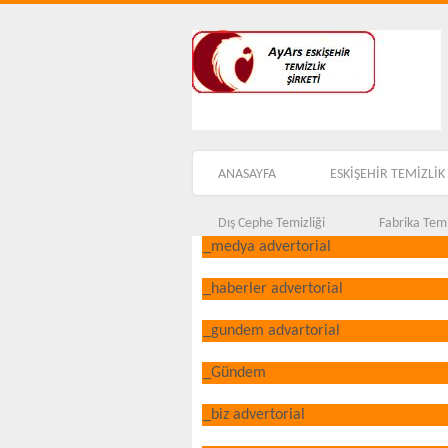
ANASAYFA
ESKİŞEHİR TEMİZLİK 
Dış Cephe Temizliği
Fabrika Temi
_medya advertorial
_haberler advertorial
_gundem advartorial
_Gündem
_biz advertorial