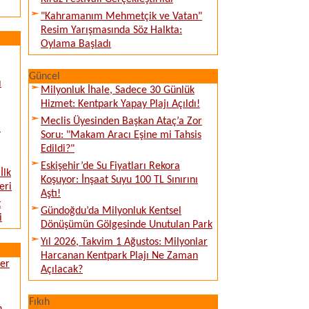
"Kahramanım Mehmetçik ve Vatan"
Resim Yarışmasında Söz Halkta:
Oylama Başladı
Güncel
ı
Milyonluk İhale, Sadece 30 Günlük
Hizmet: Kentpark Yapay Plajı Açıldı!
Meclis Üyesinden Başkan Ataç’a Zor
:
Soru: "Makam Aracı Eşine mi Tahsis
Edildi?"
Eskişehir’de Su Fiyatları Rekora
İlk
Koşuyor: İnşaat Suyu 100 TL Sınırını
eri
Aştı!
t
Gündoğdu’da Milyonluk Kentsel
i
Dönüşümün Gölgesinde Unutulan Park
Yıl 2026, Takvim 1 Ağustos: Milyonlar
Harcanan Kentpark Plajı Ne Zaman
ver
Açılacak?
Fıkıh