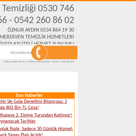
n Temizliği 0530 746
66 - 0542 260 86 02
ÖZNUR AYDIN 0534 864 19 30
 MERDİVEN TEMİZLİK HİZMETLERİ
İYATA KALİTELİ HİZMET SUNUMU
Hizmetlerimiz
Emek Mh. Yanartaş Sk. No:31 Eskişehir
www.eskisehirmerdiventemizliksirketi.com
0501 666 94 21 - 0542 260 86 02 - 0530 746 82 66
Son Haberler
ehir’de Gıda Denetimi Bilançosu: 1
da 802 Bin TL Ceza!
 Kupaya 2. Eleme Turundan Katılıyor!
Oynanacak Tarihler
nluk İhale, Sadece 30 Günlük Hizmet:
ark Yapay Plajı Açıldı!