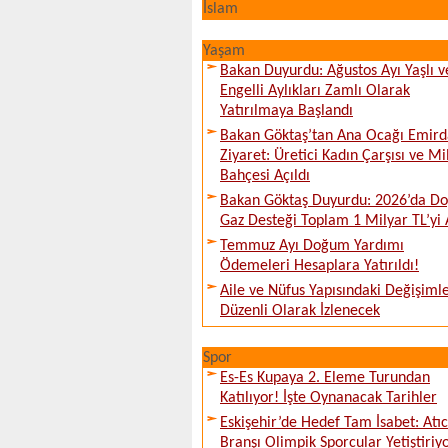
İslam
Yaşam
Bakan Duyurdu: Ağustos Ayı Yaşlı v
Engelli Aylıkları Zamlı Olarak
Yatırılmaya Başlandı
Bakan Göktaş’tan Ana Ocağı Emird
Ziyaret: Üretici Kadın Çarşısı ve Mi
Bahçesi Açıldı
Bakan Göktaş Duyurdu: 2026’da Do
Gaz Desteği Toplam 1 Milyar TL’yi 
Temmuz Ayı Doğum Yardımı
Ödemeleri Hesaplara Yatırıldı!
Aile ve Nüfus Yapısındaki Değişiml
Düzenli Olarak İzlenecek
Spor
Es-Es Kupaya 2. Eleme Turundan
Katılıyor! İşte Oynanacak Tarihler
Eskişehir’de Hedef Tam İsabet: Atıcı
Branşı Olimpik Sporcular Yetiştiriy