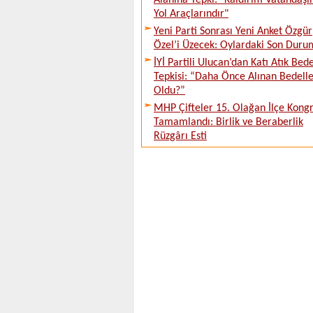
Alanına Tepki: "Kaldırım Vatandaşı
Yol Araçlarındır"
Yeni Parti Sonrası Yeni Anket Özgür
Özel’i Üzecek: Oylardaki Son Duru
İYİ Partili Ulucan’dan Katı Atık Bede
Tepkisi: “Daha Önce Alınan Bedell
Oldu?”
MHP Çifteler 15. Olağan İlçe Kongr
Tamamlandı: Birlik ve Beraberlik
Rüzgârı Esti