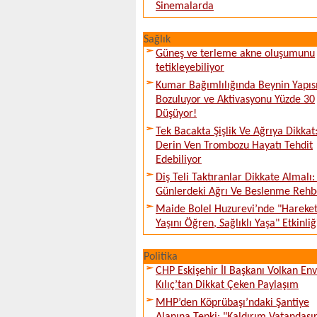
Sinemalarda
Sağlık
Güneş ve terleme akne oluşumunu
tetikleyebiliyor
Kumar Bağımlılığında Beynin Yapıs
Bozuluyor ve Aktivasyonu Yüzde 30
Düşüyor!
Tek Bacakta Şişlik Ve Ağrıya Dikkat
Derin Ven Trombozu Hayatı Tehdit
Edebiliyor
Diş Teli Taktıranlar Dikkate Almalı: 
Günlerdeki Ağrı Ve Beslenme Rehb
Maide Bolel Huzurevi’nde "Hareke
Yaşını Öğren, Sağlıklı Yaşa" Etkinliğ
Politika
CHP Eskişehir İl Başkanı Volkan En
Kılıç’tan Dikkat Çeken Paylaşım
MHP’den Köprübaşı’ndaki Şantiye