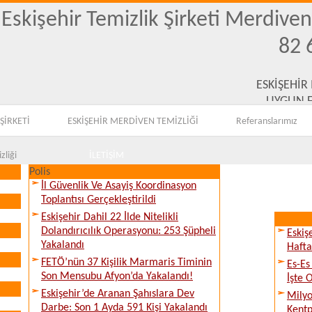
Eskişehir Temizlik Şirketi Merdive
82 
ESKİŞEHİR
UYGUN F
ŞİRKETİ
ESKİŞEHİR MERDİVEN TEMİZLİĞİ
Referanslarımız
zliği
İLETİŞİM
Polis
İl Güvenlik Ve Asayiş Koordinasyon
Toplantısı Gerçekleştirildi
Eskişehir Dahil 22 İlde Nitelikli
Dolandırıcılık Operasyonu: 253 Şüpheli
Eskiş
Yakalandı
Hafta
FETÖ’nün 37 Kişilik Marmaris Timinin
Es-Es
Son Mensubu Afyon’da Yakalandı!
İşte 
Eskişehir’de Aranan Şahıslara Dev
Milyo
Darbe: Son 1 Ayda 591 Kişi Yakalandı
Kentp