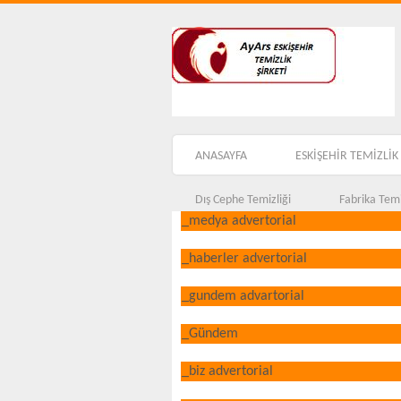
ANASAYFA
ESKİŞEHİR TEMİZLİK 
Dış Cephe Temizliği
Fabrika Temi
_medya advertorial
_haberler advertorial
_gundem advartorial
_Gündem
_biz advertorial