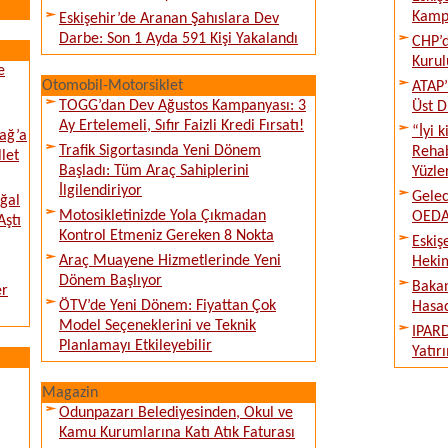
Kampı
Eskişehir’de Aranan Şahıslara Dev
Darbe: Son 1 Ayda 591 Kişi Yakalandı
CHP’d
Kurul
e
Otomobil-Motorsiklet
ATAP’
TOGG’dan Dev Ağustos Kampanyası: 3
Üst D
Ay Ertelemeli, Sıfır Faizli Kredi Fırsatı!
“İyi 
ağ’a
Trafik Sigortasında Yeni Dönem
Rehab
llet
Başladı: Tüm Araç Sahiplerini
Yüzle
İlgilendiriyor
Gelec
ğal
Motosikletinizde Yola Çıkmadan
OEDAŞ
Aştı
Kontrol Etmeniz Gereken 8 Nokta
Eskiş
Araç Muayene Hizmetlerinde Yeni
Hekim
Dönem Başlıyor
Bakan
er
ÖTV’de Yeni Dönem: Fiyattan Çok
Hasad
Model Seçeneklerini ve Teknik
IPARD
Planlamayı Etkileyebilir
Yatır
Magazin
Odunpazarı Belediyesinden, Okul ve
Kamu Kurumlarına Katı Atık Faturası