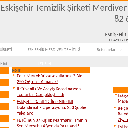
Eskişehir Temizlik Şirketi Merdive
82 
ESKİŞEHİR
UYGUN F
ŞİRKETİ
ESKİŞEHİR MERDİVEN TEMİZLİĞİ
Referanslarımız
zliği
İLETİŞİM
Polis
Polis Meslek Yüksekokullarına 3 Bin
250 Öğrenci Alınacak!
İl Güvenlik Ve Asayiş Koordinasyon
Toplantısı Gerçekleştirildi
Eskiş
Masay
Eskişehir Dahil 22 İlde Nitelikli
Dolandırıcılık Operasyonu: 253 Şüpheli
Belçi
Yakalandı
Beled
Ziyare
FETÖ’nün 37 Kişilik Marmaris Timinin
Son Mensubu Afyon’da Yakalandı!
Eskiş