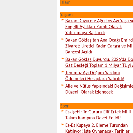
İslam
Yaşam
Bakan Duyurdu: Ağustos Ayı Yaşlı v
Engelli Aylıkları Zamlı Olarak
Yatırılmaya Başlandı
Bakan Göktaş’tan Ana Ocağı Emird
Ziyaret: Üretici Kadın Çarşısı ve Mi
Bahçesi Açıldı
Bakan Göktaş Duyurdu: 2026’da Do
Gaz Desteği Toplam 1 Milyar TL’yi 
Temmuz Ayı Doğum Yardımı
Ödemeleri Hesaplara Yatırıldı!
Aile ve Nüfus Yapısındaki Değişiml
Düzenli Olarak İzlenecek
Spor
Eskişehir’in Gururu Elif Ertek Millî
Takım Kampına Davet Edildi!
Es-Es Kupaya 2. Eleme Turundan
Katılıyor! İşte Oynanacak Tarihler