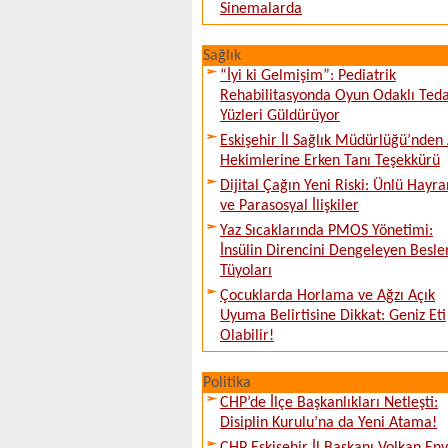
Sinemalarda
Sağlık
“İyi ki Gelmişim”: Pediatrik
Rehabilitasyonda Oyun Odaklı Teda
Yüzleri Güldürüyor
Eskişehir İl Sağlık Müdürlüğü’nden 
Hekimlerine Erken Tanı Teşekkürü
Dijital Çağın Yeni Riski: Ünlü Hayra
ve Parasosyal İlişkiler
Yaz Sıcaklarında PMOS Yönetimi:
İnsülin Direncini Dengeleyen Besl
Tüyoları
Çocuklarda Horlama ve Ağzı Açık
Uyuma Belirtisine Dikkat: Geniz Eti
Olabilir!
Politika
CHP’de İlçe Başkanlıkları Netleşti:
Disiplin Kurulu’na da Yeni Atama!