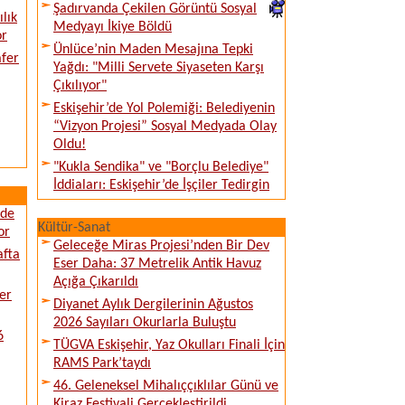
Şadırvanda Çekilen Görüntü Sosyal
lık
Medyayı İkiye Böldü
or
Ünlüce’nin Maden Mesajına Tepki
afer
Yağdı: "Milli Servete Siyaseten Karşı
Çıkılıyor"
Eskişehir’de Yol Polemiği: Belediyenin
“Vizyon Projesi” Sosyal Medyada Olay
Oldu!
"Kukla Sendika" ve "Borçlu Belediye"
İddiaları: Eskişehir’de İşçiler Tedirgin
ede
Kültür-Sanat
or
Geleceğe Miras Projesi’nden Bir Dev
afta
Eser Daha: 37 Metrelik Antik Havuz
Açığa Çıkarıldı
er
Diyanet Aylık Dergilerinin Ağustos
2026 Sayıları Okurlarla Buluştu
6
TÜGVA Eskişehir, Yaz Okulları Finali İçin
RAMS Park’taydı
46. Geleneksel Mihalıççıklılar Günü ve
Kiraz Festivali Gerçekleştirildi