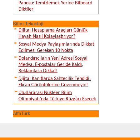
Panosu: Temizlemek Yerine Bilboard
Diktiler
Bilim-Teknoloji
Dijital Hesaplama Araçları Günlük
Hayatı Nasıl Kolaylaştırıyor?
Sosyal Medya Paylaşımlarında Dikkat
Edilmesi Gereken 10 Nokta
Dolandırıcıların Yeni Adresi Sosyal
Medya: E-postalar Geride Kaldı,
Reklamlara Dikkat!
Dijital Kanıtlarda Sahtecilik Tehdidi:
Ekran Görüntülerine Güvenmeyin!
Uluslararası Nükleer Bilim
Olimpiyatı’nda Türkiye Rüzgârı Esecek
AlfaTürk