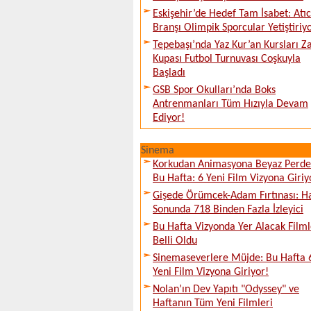
Eskişehir’de Hedef Tam İsabet: Atıcı
Branşı Olimpik Sporcular Yetiştiriy
Tepebaşı’nda Yaz Kur’an Kursları Z
Kupası Futbol Turnuvası Coşkuyla
Başladı
GSB Spor Okulları’nda Boks
Antrenmanları Tüm Hızıyla Devam
Ediyor!
Sinema
Korkudan Animasyona Beyaz Perd
Bu Hafta: 6 Yeni Film Vizyona Giriy
Gişede Örümcek-Adam Fırtınası: H
Sonunda 718 Binden Fazla İzleyici
Bu Hafta Vizyonda Yer Alacak Filml
Belli Oldu
Sinemaseverlere Müjde: Bu Hafta 
Yeni Film Vizyona Giriyor!
Nolan’ın Dev Yapıtı "Odyssey" ve
Haftanın Tüm Yeni Filmleri