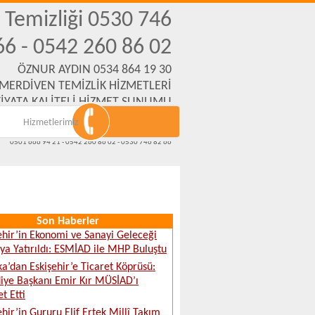
n Temizliği 0530 746
66 - 0542 260 86 02
ÖZNUR AYDIN 0534 864 19 30
 MERDİVEN TEMİZLİK HİZMETLERİ
İYATA KALİTELİ HİZMET SUNUMU
Hizmetlerimiz
Emek Mh. Yanartaş Sk. No:31 Eskişehir
www.eskisehirmerdiventemizliksirketi.com
0501 666 94 21 - 0542 260 86 02 - 0530 746 82 66
Son Haberler
ehir’in Ekonomi ve Sanayi Geleceği
a Yatırıldı: ESMİAD ile MHP Buluştu
ka’dan Eskişehir’e Ticaret Köprüsü:
iye Başkanı Emir Kır MÜSİAD’ı
t Etti
ehir’in Gururu Elif Ertek Millî Takım