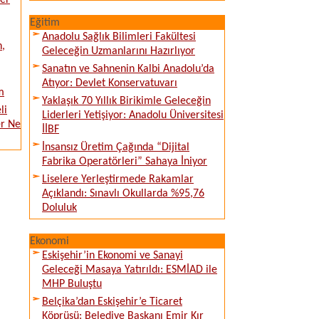
ver
Eğitim
Anadolu Sağlık Bilimleri Fakültesi
n,
Geleceğin Uzmanlarını Hazırlıyor
Sanatın ve Sahnenin Kalbi Anadolu’da
Atıyor: Devlet Konservatuvarı
m
Yaklaşık 70 Yıllık Birikimle Geleceğin
li
Liderleri Yetişiyor: Anadolu Üniversitesi
er Ne
İİBF
İnsansız Üretim Çağında “Dijital
Fabrika Operatörleri” Sahaya İniyor
Liselere Yerleştirmede Rakamlar
Açıklandı: Sınavlı Okullarda %95,76
Doluluk
Ekonomi
Eskişehir’in Ekonomi ve Sanayi
Geleceği Masaya Yatırıldı: ESMİAD ile
MHP Buluştu
Belçika’dan Eskişehir’e Ticaret
Köprüsü: Belediye Başkanı Emir Kır