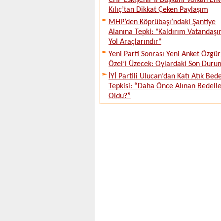
CHP Eskişehir İl Başkanı Volkan En
Kılıç’tan Dikkat Çeken Paylaşım
MHP’den Köprübaşı’ndaki Şantiye
Alanına Tepki: "Kaldırım Vatandaşı
Yol Araçlarındır"
Yeni Parti Sonrası Yeni Anket Özgür
Özel’i Üzecek: Oylardaki Son Duru
İYİ Partili Ulucan’dan Katı Atık Bede
Tepkisi: “Daha Önce Alınan Bedell
Oldu?”