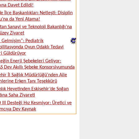
na Davet Edildi!
e İlçe Başkanlıkları Netleşti: Disiplin
u’na da Yeni Atama!
tan Sanayi ve Teknoloji Bakanlığı’na
üzey Ziyaret
ki Gelmişim”: Pediatrik
ilitasyonda Oyun Odaklı Tedavi
ri Güldürüyor
eğin Enerji Şebekeleri Geliyor:
 Dev Akıllı Şebeke Konsorsiyumunda
ehir İl Sağlık Müdürlüğü’nden Aile
lerine Erken Tanı Teşekkürü
lık Heyetinden Eskişehir’de Soğan
ına Saha Ziyareti
 III Desteği Hız Kesmiyor: Üretici ve
ımcıya Dev Kaynak