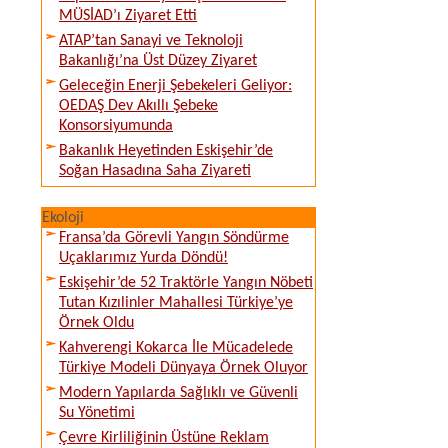
MÜSİAD’ı Ziyaret Etti
ATAP’tan Sanayi ve Teknoloji
Bakanlığı’na Üst Düzey Ziyaret
Geleceğin Enerji Şebekeleri Geliyor:
OEDAŞ Dev Akıllı Şebeke
Konsorsiyumunda
Bakanlık Heyetinden Eskişehir’de
Soğan Hasadına Saha Ziyareti
Ekoloji
Fransa’da Görevli Yangın Söndürme
Uçaklarımız Yurda Döndü!
Eskişehir’de 52 Traktörle Yangın Nöbeti
Tutan Kızılinler Mahallesi Türkiye’ye
Örnek Oldu
Kahverengi Kokarca İle Mücadelede
Türkiye Modeli Dünyaya Örnek Oluyor
Modern Yapılarda Sağlıklı ve Güvenli
Su Yönetimi
Çevre Kirliliğinin Üstüne Reklam