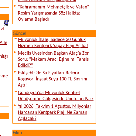
"Kahramanım Mehmetçik ve Vatan"
Resim Yarışmasında Söz Halkta:
Oylama Başladı
vi
Güncel
Milyonluk İhale, Sadece 30 Günlük
Aile
Hizmet: Kentpark Yapay Plajı Açıldı!
Meclis Üyesinden Başkan Ataç’a Zor
nlığı
Soru: "Makam Aracı Eşine mi Tahsis
Edildi?"
Eskişehir’de Su Fiyatları Rekora
enme
Koşuyor: İnşaat Suyu 100 TL Sınırını
Aştı!
Gündoğdu’da Milyonluk Kentsel
Dönüşümün Gölgesinde Unutulan Park
Yıl 2026, Takvim 1 Ağustos: Milyonlar
Harcanan Kentpark Plajı Ne Zaman
Açılacak?
Fıkıh