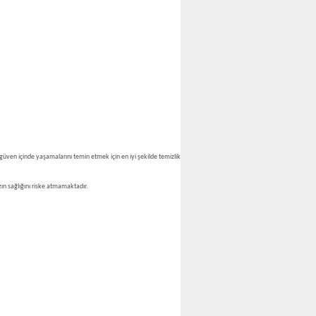
 güven içinde yaşamalarını temin etmek için en iyi şekilde temizlik
zın sağlığını riske atmamaktadır.