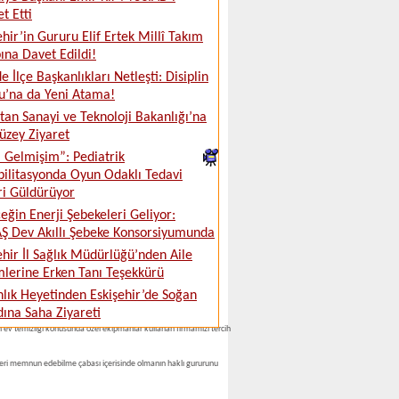
t Etti
ehir’in Gururu Elif Ertek Millî Takım
na Davet Edildi!
e İlçe Başkanlıkları Netleşti: Disiplin
u’na da Yeni Atama!
tan Sanayi ve Teknoloji Bakanlığı’na
üzey Ziyaret
ki Gelmişim”: Pediatrik
ilitasyonda Oyun Odaklı Tedavi
ri Güldürüyor
eğin Enerji Şebekeleri Geliyor:
 Dev Akıllı Şebeke Konsorsiyumunda
ehir İl Sağlık Müdürlüğü’nden Aile
lerine Erken Tanı Teşekkürü
lık Heyetinden Eskişehir’de Soğan
 duyarlı davranmaktayız.
ına Saha Ziyareti
in ev temizliği konusunda özel ekipmanlar kullanan firmamızı tercih
zleri memnun edebilme çabası içerisinde olmanın haklı gururunu