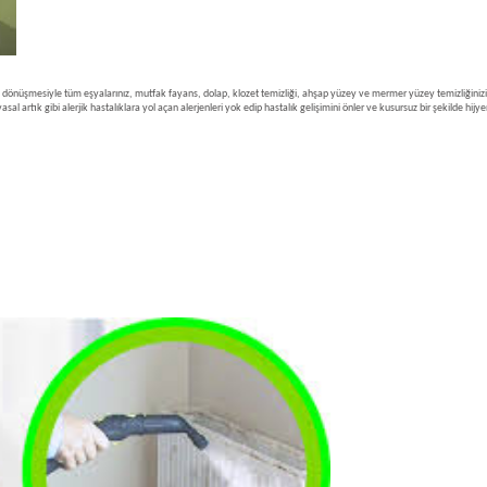
şmesiyle tüm eşyalarınız, mutfak fayans, dolap, klozet temizliği, ahşap yüzey ve mermer yüzey temizliğinizi yap
asal artık gibi alerjik hastalıklara yol açan alerjenleri yok edip hastalık gelişimini önler ve kusursuz bir şekilde hij