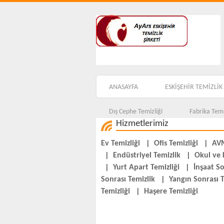
ANASAYFA
ESKİŞEHİR TEMİZLİK 
Dış Cephe Temizliği
Fabrika Temi
Hizmetlerimiz
Ev Temizliği
|
Ofis Temizliği
|
AVM
|
Endüstriyel Temizlik
|
Okul ve 
|
Yurt Apart Temizliği
|
İnşaat So
Sonrası Temizlik
|
Yangın Sonrası T
Temizliği
|
Haşere Temizliği