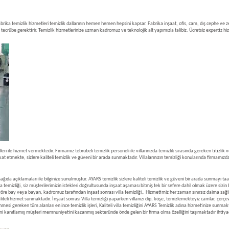
ira fabrika temizlik hizmetleri temizlik dallarının hemen hemen hepsini kapsar. Fabrika inşaat, ofis, cam, dış cephe 
 ve tecrübe gerektirir. Temizlik hizmetlerinize uzman kadromuz ve teknolojik alt yapımızla talibiz. Ücretsiz expertiz 
ri ile hizmet vermektedir. Firmamız tebrübeli temizlik personeli ile villarınızda temizlik sırasında gereken titizlik
t etmekte, sizlere kaliteli temizlik ve güveni bir arada sunmaktadır. Villalarınızın temizliği konularında firmamız
ağıda açıklamaları ile bilginize sunulmuştur. AYARS temizlik sizlere kaliteli temizlik ve güveni bir arada sunmayı ta
la temizliği, siz müşterilerimizin istekleri doğrultusunda inşaat aşaması bitmiş tek bir sefere dahil olmak üzere si
 göre bay veya bayan, kadromuz tarafından inşaat sonrası villa temizliği,. Hizmetimiz her zaman sınırsız daima sağlığ
aliteli hizmet sunmaktadır. İnşaat sonrası Villa temizliği yaparken villanızı dip, köşe, temizlemekteyiz camlar, çerç
nmesi gereken tüm alanları en ince temizlik işleri, Kaliteli villa temizliğini AYARS Temizlik adına hizmetinize sunmak
ni kanıtlamış müşteri memnuniyetini kazanmış sekteründe önde gelen bir firma olma özelliğini taşımaktadır ihtiyaç