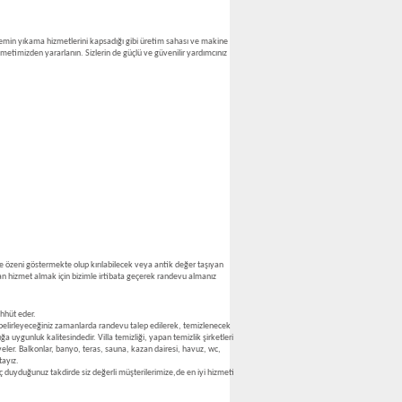
ve zemin yıkama hizmetlerini kapsadığı gibi üretim sahası ve makine
hizmetimizden yararlanın. Sizlerin de güçlü ve güvenilir yardımcınız
 ve özeni göstermekte olup kırılabilecek veya antik değer taşıyan
dan hizmet almak için bizimle irtibata geçerek randevu almanız
ahhüt eder.
zin belirleyeceğiniz zamanlarda randevu talep edilerek, temizlenecek
a uygunluk kalitesindedir. Villa temizliği, yapan temizlik şirketleri
eveler. Balkonlar, banyo, teras, sauna, kazan dairesi, havuz, wc,
tayız.
 duyduğunuz takdirde siz değerli müşterilerimize,de en iyi hizmeti