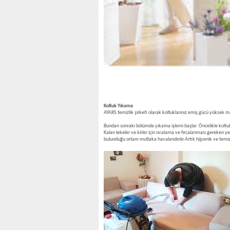
Koltuk Yıkama
AYARS temizlik şirketi olarak koltuklarınız emiş gücü yüksek
Bundan sonraki bölümde yıkama işlemi başlar. Öncelikle koltuk
Kalan lekeler ve kirler için ovalama ve fırcalanması gereken y
bulunduğu ortam mutlaka havalandırılır.Artık hijyenik ve temiz