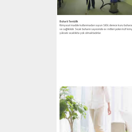
Buharlı Temizlik
Kimyasal madde kullanmadan suyun 160c derece kuru buhara dönü
ve sağlıklıdır. Sıcak buharın sayesinde ev mitleri polen küf kimy
yüksek sıcaklıkta yok olmaktadırlar.