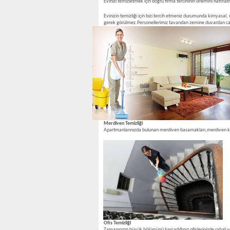
Evinizi temizletmek için doğru firma tercihinin önemini hatır
Evinizin temizliği için bizi tercih etmeniz durumunda kimyasal,
gerek görülmez.Personellerimiz tavandan zemine duvardan camlara
Merdiven Temizliği
Apartmanlarınızda bulunan merdiven basamakları,merdiven korkulu
Ofis Temizliği
Zamanınızın büyük bölümünü harcadığınız ofislerinizde rahat ve 