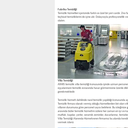
Fabrika Temizliği
Temizlik hizmetleri içerisinde farklı ve özel bir yeri vardır. Z
teçhizat temizliklerini de içine alır. Dolayısıyla profesyonellik
olalım.
Villa Temizliği
AYARS temizlik villa temizliği konusunda işinde uzman personelle
eşyalarınızın temizlik esnasında hasar görmemisine özenle dikka
gerekmektedir.
Temizlik hizmeti dahilinde nasıl temizlik yapıldığı konusunda aş
Temizlik firması olarak vermiş olduğu hizmetlerden biri olan vil
villanın durumuna göre personel sayısı belirlenir. Bu isteğinize
arasında bizler temizlik hizmetini sizlere her zaman en iyi ve k
mutfak, kapılar, yerler, seramik zeminler, duvarlarınız, temizle
Villa Temizliği Alanında Hizmetveren firmamız bu alanda kendi
vermek isteriz