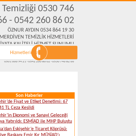
n Temizliği 0530 746
66 - 0542 260 86 02
ÖZNUR AYDIN 0534 864 19 30
 MERDİVEN TEMİZLİK HİZMETLERİ
İYATA KALİTELİ HİZMET SUNUMU
Hizmetlerimiz
Emek Mh. Yanartaş Sk. No:31 Eskişehir
www.eskisehirmerdiventemizliksirketi.com
0501 666 94 21 - 0542 260 86 02 - 0530 746 82 66
Son Haberler
ehir’de Fiyat ve Etiket Denetimi: 67
41 TL Ceza Kesildi
ehir’in Ekonomi ve Sanayi Geleceği
a Yatırıldı: ESMİAD ile MHP Buluştu
ka’dan Eskişehir’e Ticaret Köprüsü:
iye Başkanı Emir Kır MÜSİAD’ı