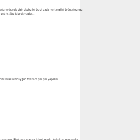
nların dışında sizin ekstra bir ücret yada herhangi bir ürün almanıza
tirir. Size iş bırakmazlar...
 bırakın biz uygun fiyatlara pırıl pırıl yapalım.
apıyoruz. Bilgisayar masası, jaluzi, perde, koltuklar, pencereler