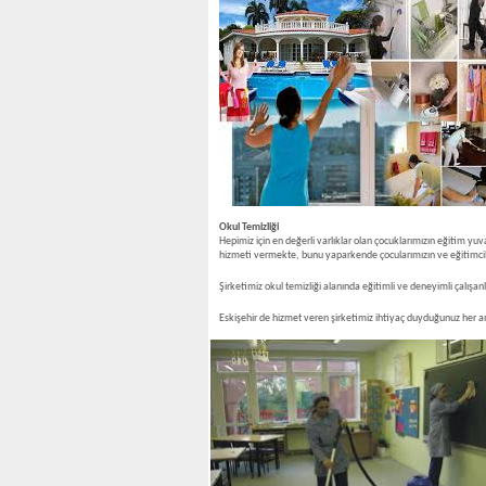
Okul Temizliği
Hepimiz için en değerli varlıklar olan çocuklarımızın eğitim yu
hizmeti vermekte, bunu yaparkende çocularımızın ve eğitimcil
Şirketimiz okul temizliği alanında eğitimli ve deneyimli çalışa
Eskişehir de hizmet veren şirketimiz ihtiyaç duyduğunuz her an k