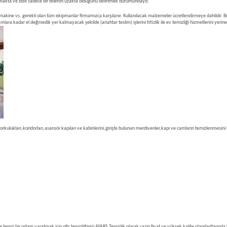
latmakta ve bize sadece bir telefon uzakta olduğunu belirtmek durumundayız.
 makine vs. gerekli olan tüm ekipmanlar firmamızca karşılanır. Kullanılacak malzemeler ücretlendirmeye dahildir. Bu
 kadar el değmedik yer kalmayacak şekilde (anahtar teslim) işlerini titizlik ile ev temizliği hizmetlerini yerine ge
kları,koridorları,asansör kapıları ve kabinlerini,girişte bulunan merdivenler,kapı ve camların temizlenmesini bize
temiz bir ortam yaratmak için ofis temizliğinizi AYARS Temizlik olarak cazip fiyat ve yüksek kalite standartlarında y