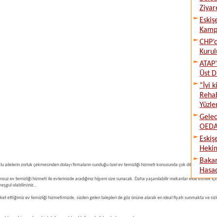
Ziyare
Eskiş
Kampı
CHP’d
Kurul
ATAP’
Üst D
“İyi 
Rehab
Yüzle
Gelec
OEDAŞ
Eskiş
Hekim
Bakan
 ailelerin zorluk çekmesinden dolayı firmaların sunduğu özel ev temizliği hizmeti konusunda çok dikkatli titiz ve
Hasad
suz ev temizliği hizmeti ile evlerinizde aradığınız hijyeni size sunacak. Daha yaşanılabilir mekanlar elde etmek iç
meşgul olabilirsiniz…
et ettiğimiz ev temizliği hizmetimizde, sizden gelen talepleri de göz önüne alarak en ideal fiyatı sunmakta ve si