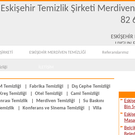
Eskişehir Temizlik Şirketi Merdive
82 
ESKİŞEHİR
UYGUN F
ŞİRKETİ
ESKİŞEHİR MERDİVEN TEMİZLİĞİ
Referanslarımız
zliği
İLETİŞİM
 Temizliği
|
Fabrika Temizliği
|
Dış Cephe Temizliği
Kreş Temizliği
|
Otel Temizliği
|
Cami Temizliği
nrası Temizlik
|
Merdiven Temizliği
|
Su Baskını
Eskiş
Bin 5
emizlik
|
Konferans ve Sinema Temizliği
|
Villa
Eskiş
Masay
Belçi
Beled