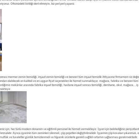
oruz. Ofisinizdeki kirliliği dert etmeyin, biz pırıl pırıl yaparız.
sonrası mermer zemin temizliği, inşaat zemin temizliği ve benzeri tüm inşaat temizlik ihtiyacınız firmamızın siz değe
fından olabilecek en kaliteli ve en uygun fiyat seçenekleri ile hizmet sunmaktayız. mağaza, fabrika ve benzeri tüm me
diğimiz mekânlar arasında fabrika inşaat temizliği, hastane inşaat sonrası temizliği, dershane, okul, mağaza, , iş me
rmekteyiz.
niz için, her türlü modern donanım ve eğitimli personel ile hizmet vermekteyiz. İşyeri için belirlediğiniz periyotlarda 
ınmalıdır. Ayrıca işyerinin tüm zeminleri silinmeli, çöp poşetleri değiştirilmelidir. İşyerinin çöp kovaları yıkanmalı, ot
aki mutfak ve tuvaletler günlük temizlenmeli ve hijyenik ürünlerle gerekli sağlıklı ortamın sağlanması gerekmektedir.