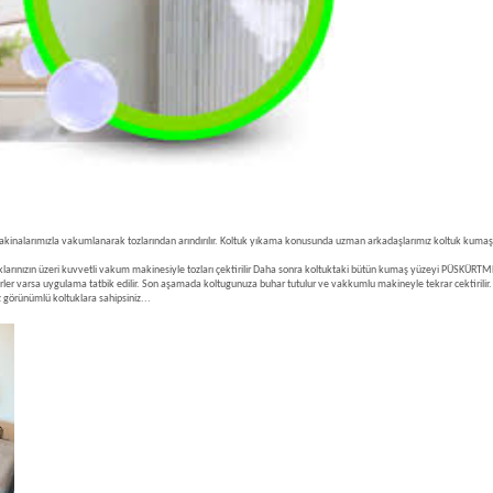
 makinalarımızla vakumlanarak tozlarından arındırılır. Koltuk yıkama konusunda uzman arkadaşlarımız koltuk kumaş
larınızın üzeri kuvvetli vakum makinesiyle tozları çektirilir Daha sonra koltuktaki bütün kumaş yüzeyi PÜSKÜRTM
erler varsa uygulama tatbik edilir. Son aşamada koltugunuza buhar tutulur ve vakkumlu makineyle tekrar cektirilir. 
 görünümlü koltuklara sahipsiniz...