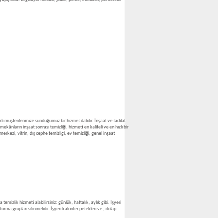
rli müşterilerimize sunduğumuz bir hizmet dalıdır. İnşaat ve tadilat
kânların inşaat sonrası temizliği, hizmeti en kaliteli ve en hızlı bir
rkezi, vitrin, dış cephe temizliği, ev temizliği, genel inşaat
temizlik hizmeti alabilirsiniz: günlük, haftalık, aylık gibi. İşyeri
urma grupları silinmelidir. İşyeri kalorifer petekleri ve , dolap