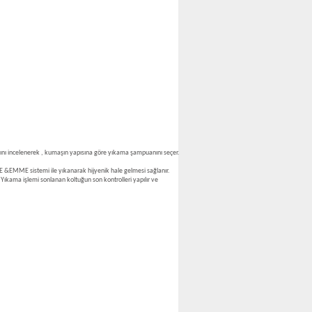
ını incelenerek , kumaşın yapısına göre yıkama şampuanını seçer.
E &EMME sistemi ile yıkanarak hijyenik hale gelmesi sağlanır.
Yıkama işlemi sonlanan koltuğun son kontrolleri yapılır ve