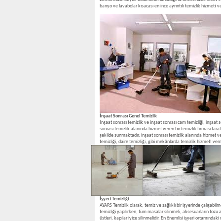
banyo ve lavabolar kısacası en ince ayrıntılı temizlik hizmeti veriy
İnşaat Sonrası Genel Temizlik
İnşaat sonrası temizlik ve inşaat sonrası cam temizliği, inşaat 
sonrası temizlik alanında hizmet veren bir temizlik firması tara
şekilde sunmaktadır, inşaat sonrası temizlik alanında hizmet ver
temizliği, daire temizliği, gibi mekânlarda temizlik hizmeti ve
İşyeri Temizliği
AYARS Temizlik olarak, temiz ve sağlıklı bir işyerinde çalışabilme
temizliği yapılırken, tüm masalar silinmeli, aksesuarların tozu al
üstleri, kapılar iyice silinmelidir. En önemlisi işyeri ortamınd