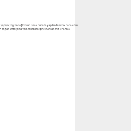
ıyor, hijyen sağlıyoruz. sıcak buharla yapılan temizlik daha etkili
yen sağlar. Deterjanla yok edilebileceğine inanılan mitiler ancak