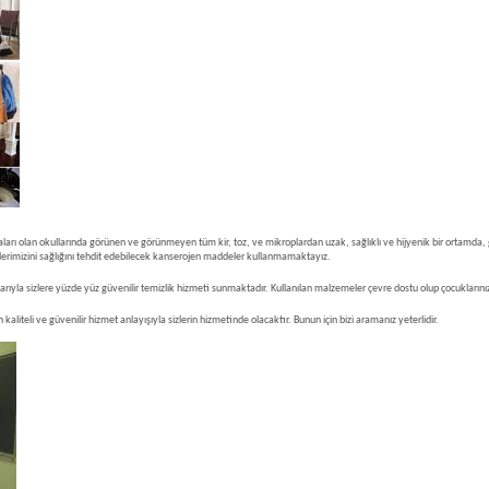
vaları olan okullarında görünen ve görünmeyen tüm kir, toz, ve mikroplardan uzak, sağlıklı ve hijyenik bir ortamda,
erimizini sağlığını tehdit edebilecek kanserojen maddeler kullanmamaktayız.
nlarıyla sizlere yüzde yüz güvenilir temizlik hizmeti sunmaktadır. Kullanılan malzemeler çevre dostu olup çocuklarını
aliteli ve güvenilir hizmet anlayışıyla sizlerin hizmetinde olacaktır. Bunun için bizi aramanız yeterlidir.