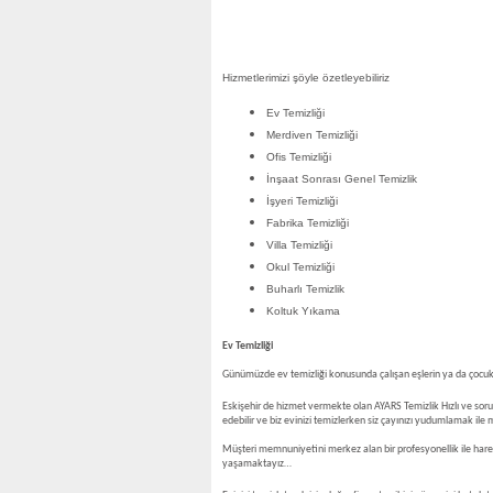
Hizmetlerimizi şöyle özetleyebiliriz
Ev Temizliği
Merdiven Temizliği
Ofis Temizliği
İnşaat Sonrası Genel Temizlik
İşyeri Temizliği
Fabrika Temizliği
Villa Temizliği
Okul Temizliği
Buharlı Temizlik
Koltuk Yıkama
Ev Temizliği
Günümüzde ev temizliği konusunda çalışan eşlerin ya da çocuklu
Eskişehir de hizmet vermekte olan AYARS Temizlik Hızlı ve sorun
edebilir ve biz evinizi temizlerken siz çayınızı yudumlamak ile 
Müşteri memnuniyetini merkez alan bir profesyonellik ile harek
yaşamaktayız…