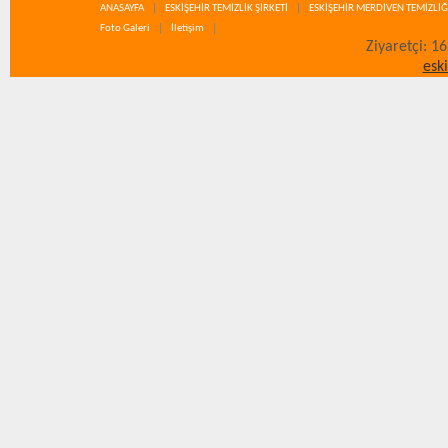
ANASAYFA
ESKİŞEHİR TEMİZLİK ŞİRKETİ
ESKİŞEHİR MERDİVEN TEMİZLİĞ
Foto Galeri
İletişim
Ziyaretçi: 1
esk