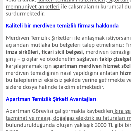
yola çıkarak,
kaliteli temizlik malzemeleri, sigortalı
memnuniyet anketleri
ile çalışmalarını kurumsal d
sürdürmektedir.
Kaliteli bir merdiven temizlik firması hakkında
Merdiven Temizlik Şirketleri ile anlaşmak istiyorsan
açısından mutlaka bu belgeleri talep etmelisiniz: F
imza sirküleri, ticari sicil belgesi
, merdiven temizliği
giriş – çıkışlar ve otodenetim sağlayan
takip çizelgel
karşılaşmamak için
apartman merdiven hizmet söz
merdiven temizliğinin nasıl yapıldığını anlatan
hizm
bu taleplerinizi eksiksiz şekilde yerine getirmekte
sizlere dosya halinde takdim etmektedir.
Apartman Temizlik Şirketi Avantajları
Apartman Görevlisi çalıştırmakla kaybedilen
kira ge
tazminat ve maaşı, doğalgaz elektrik su faturaları m
bulundurulduğunda oluşan yaklaşık 3000 TL gibi bi