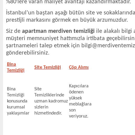
%80′lere varan maliyet avantajı kazandırmaktadır.
İstanbul’un baştan aşağı bütün site ve sokaklarında
prestijli markasını görmek en büyük arzumuzdur.
Siz de
apartman merdiven temizliği
ile alakalı bilgi
müşteri memnuniyet hattımızla irtibata geçebilirsin
şartnameleri talep etmek için bilgi@merdiventemizl
gönderebilirsiniz.
Bina
Site Temizliği
Çöp Alımı
Temizliği
Kapıcılara
Bina
Site
ödenen
Temizliği
Temizliklerinde
yüksek
konusunda
uzman kadromuz
meblağlara
kurumsal
sizlerin
son
yaklaşımlar
hizmetindedir.
veriyoruz.