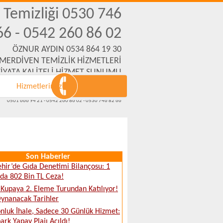
n Temizliği 0530 746
66 - 0542 260 86 02
ÖZNUR AYDIN 0534 864 19 30
 MERDİVEN TEMİZLİK HİZMETLERİ
İYATA KALİTELİ HİZMET SUNUMU
Hizmetlerimiz
Emek Mh. Yanartaş Sk. No:31 Eskişehir
www.eskisehirmerdiventemizliksirketi.com
0501 666 94 21 - 0542 260 86 02 - 0530 746 82 66
Son Haberler
ehir’de Gıda Denetimi Bilançosu: 1
da 802 Bin TL Ceza!
 Kupaya 2. Eleme Turundan Katılıyor!
Oynanacak Tarihler
nluk İhale, Sadece 30 Günlük Hizmet:
ark Yapay Plajı Açıldı!