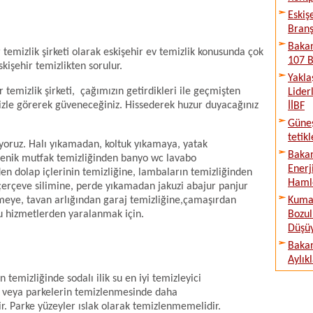
Eskiş
Branş
Bakan
temizlik şirketi olarak eskişehir ev temizlik konusunda çok
107 B
skişehir temizlikten sorulur.
Yakla
 temizlik şirketi, çağımızın getirdikleri ile geçmişten
Lider
inizle görerek güveneceğiniz. Hissederek huzur duyacağınız
İİBF
Güne
tetik
yoruz. Halı yıkamadan, koltuk yıkamaya, yatak
Bakan
jyenik mutfak temizliğinden banyo wc lavabo
Enerj
en dolap içlerinin temizliğine, lambaların temizliğinden
Haml
çerçeve silimine, perde yıkamadan jakuzi abajur panjur
meye, tavan arlığından garaj temizliğine,çamaşırdan
Kumar
u hizmetlerden yaralanmak için.
Bozul
Düşü
Bakan
Aylık
temizliğinde sodalı ilik su en iyi temizleyici
n veya parkelerin temizlenmesinde daha
. Parke yüzeyler ıslak olarak temizlenmemelidir.