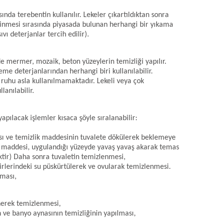
ında terebentin kullanılır. Lekeler çıkartıldıktan sonra
ilinmesi sırasında piyasada bulunan herhangi bir yıkama
ıvı deterjanlar tercih edilir).
e mermer, mozaik, beton yüzeylerin temizliği yapılır.
me deterjanlarından herhangi biri kullanılabilir.
 ruhu asla kullanılmamaktadır. Lekeli veya çok
lanılabilir.
apılacak işlemler kısaca şöyle sıralanabilir:
ması ve temizlik maddesinin tuvalete dökülerek beklemeye
ik maddesi, uygulandığı yüzeyde yavaş yavaş akarak temas
ektir) Daha sonra tuvaletin temizlenmesi,
irlerindeki su püskürtülerek ve ovularak temizlenmesi.
ması,
inerek temizlenmesi,
n ve banyo aynasının temizliğinin yapılması,