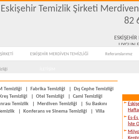
Eskişehir Temizlik Şirketi Merdive
82 
ESKİŞEHİR
UYGUN F
ŞİRKETİ
ESKİŞEHİR MERDİVEN TEMİZLİĞİ
Referanslarımız
zliği
İLETİŞİM
 Temizliği
|
Fabrika Temizliği
|
Dış Cephe Temizliği
Kreş Temizliği
|
Otel Temizliği
|
Cami Temizliği
nrası Temizlik
|
Merdiven Temizliği
|
Su Baskını
Eskiş
Hafta
emizlik
|
Konferans ve Sinema Temizliği
|
Villa
Es-Es
İşte 
Milyo
Kentp