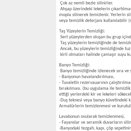
Çok az nemli bezle silinirler.
Ahşap üzerindeki lekelerin çıkartılmas
mopla silinerek temizlenir. Yerlerin s
veya temizlik deterjanı kullanılabilir (s
Taş Yüzeylerin Temizliği:
Sert yüzeylerden oluşan bu grup içind
Taş yüzeylerin temizliğinde de temizle
Ancak, bu yüzeylerin temizliğinde tuz
kirli olmaları halinde çamaşır suyu kul
Banyo Temizliği:
Banyo temizliğinde izlenecek sıra ve y
- Banyonun havalandırılması,
- Tuvaletin rezervauarının çalıştırıl
bırakılması. (bu uygulama ile temizl
ettiği yerlerdeki kir ve lekeleri sökec
-Duş teknesi veya banyo küvetindeki k
Armatürlerin temizlenmesi ve kurutul
Lavabonun ovularak temizlenmesi,
- Fayanslar ve seramik duvarların sil
-Banyodaki tezgah, kapı, çöp sepetini