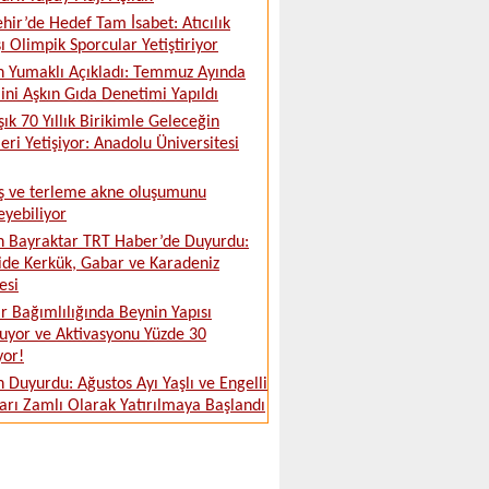
ehir’de Hedef Tam İsabet: Atıcılık
ı Olimpik Sporcular Yetiştiriyor
 Yumaklı Açıkladı: Temmuz Ayında
ini Aşkın Gıda Denetimi Yapıldı
şık 70 Yıllık Birikimle Geleceğin
leri Yetişiyor: Anadolu Üniversitesi
ş ve terleme akne oluşumunu
leyebiliyor
 Bayraktar TRT Haber’de Duyurdu:
ide Kerkük, Gabar ve Karadeniz
esi
 Bağımlılığında Beynin Yapısı
uyor ve Aktivasyonu Yüzde 30
yor!
 Duyurdu: Ağustos Ayı Yaşlı ve Engelli
ları Zamlı Olarak Yatırılmaya Başlandı