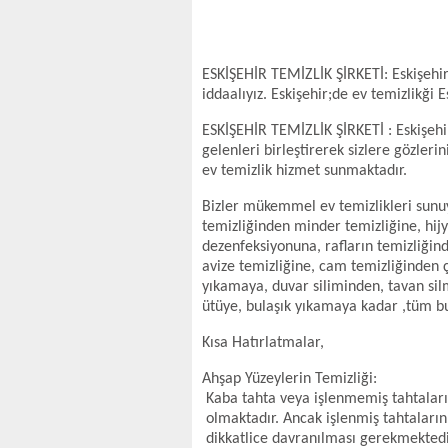
ESKİŞEHİR TEMİZLİK ŞİRKETİ: Eskişehir 
iddaalıyız. Eskişehir;de ev temizlikği E
ESKİŞEHİR TEMİZLİK ŞİRKETİ : Eskişehir
gelenleri birleştirerek sizlere gözler
ev temizlik hizmet sunmaktadır.
Bizler mükemmel ev temizlikleri sunu
temizliğinden minder temizliğine, hi
dezenfeksiyonuna, rafların temizliğind
avize temizliğine, cam temizliğinden 
yıkamaya, duvar siliminden, tavan sil
ütüye, bulaşık yıkamaya kadar ,tüm b
Kısa Hatırlatmalar,
Ahşap Yüzeylerin Temizliği:
Kaba tahta veya işlenmemiş tahtaların 
olmaktadır. Ancak işlenmiş tahtaları
dikkatlice davranılması gerekmektedir