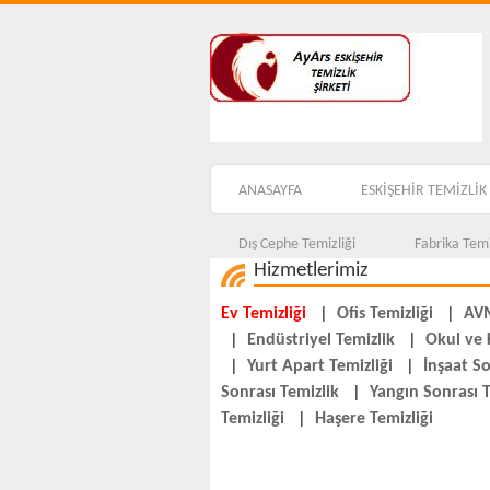
ANASAYFA
ESKİŞEHİR TEMİZLİK 
Dış Cephe Temizliği
Fabrika Temi
Hizmetlerimiz
Ev Temizliği
|
Ofis Temizliği
|
AVM
|
Endüstriyel Temizlik
|
Okul ve 
|
Yurt Apart Temizliği
|
İnşaat So
Sonrası Temizlik
|
Yangın Sonrası T
Temizliği
|
Haşere Temizliği