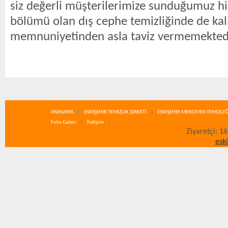
siz değerli müşterilerimize sunduğumuz hi
bölümü olan dış cephe temizliğinde de kal
memnuniyetinden asla taviz vermemektedi
ANASAYFA
ESKİŞEHİR TEMİZLİK ŞİRKETİ
ESKİŞEHİR MERDİVEN TEMİZLİĞ
Foto Galeri
İletişim
Ziyaretçi: 1
esk