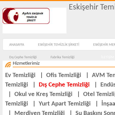
Eskişehir Temi
ANASAYFA
ESKİŞEHİR TEMİZLİK ŞİRKETİ
ESKİŞEHİR ME
Dış Cephe Temizliği
Fabrika Temizliği
İLETİŞİM
Hizmetlerimiz
Ev Temizliği
|
Ofis Temizliği
|
AVM Temi
Temizliği
|
Dış Cephe Temizliği
|
Endüs
|
Okul ve Kreş Temizliği
|
Otel Temizli
Temizliği
|
Yurt Apart Temizliği
|
İnşaa
|
Merdiven Temizliği
|
Su Baskını Sonr