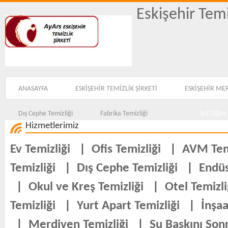
Eskişehir Temi
ANASAYFA
ESKİŞEHİR TEMİZLİK ŞİRKETİ
ESKİŞEHİR ME
Dış Cephe Temizliği
Fabrika Temizliği
İLETİŞİM
Hizmetlerimiz
Ev Temizliği
|
Ofis Temizliği
|
AVM Temi
Temizliği
|
Dış Cephe Temizliği
|
Endüs
|
Okul ve Kreş Temizliği
|
Otel Temizli
Temizliği
|
Yurt Apart Temizliği
|
İnşaa
|
Merdiven Temizliği
|
Su Baskını Sonr