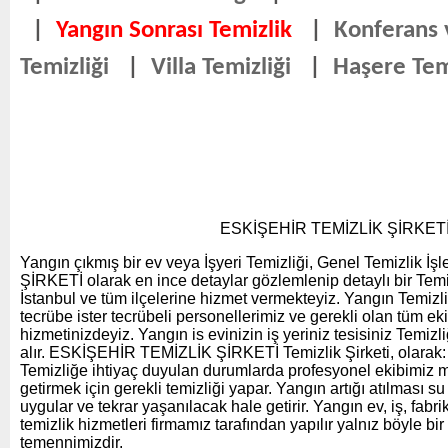
|
Yangın Sonrası Temizlik
|
Konferans
Temizliği
|
Villa Temizliği
|
Haşere Tem
ESKİŞEHİR TEMİZLİK ŞİRKET
Yangın çıkmış bir ev veya İşyeri Temizliği, Genel Temizlik 
ŞİRKETİ olarak en ince detaylar gözlemlenip detaylı bir Temiz
İstanbul ve tüm ilçelerine hizmet vermekteyiz. Yangın Temizli
tecrübe ister tecrübeli personellerimiz ve gerekli olan tüm e
hizmetinizdeyiz. Yangın is evinizin iş yeriniz tesisiniz Temizliğ
alır. ESKİŞEHİR TEMİZLİK ŞİRKETİ Temizlik Şirketi, olarak:
Temizliğe ihtiyaç duyulan durumlarda profesyonel ekibimiz m
getirmek için gerekli temizliği yapar. Yangın artığı atılması su
uygular ve tekrar yaşanılacak hale getirir. Yangın ev, iş, fabr
temizlik hizmetleri firmamız tarafından yapılır yalnız böyle bi
temennimizdir.