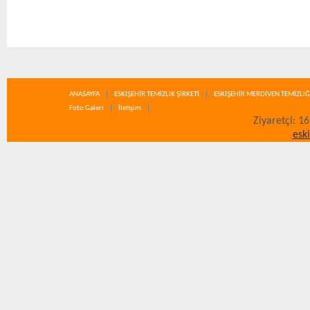
ANASAYFA
ESKİŞEHİR TEMİZLİK ŞİRKETİ
ESKİŞEHİR MERDİVEN TEMİZLİĞ
Foto Galeri
İletişim
Ziyaretçi: 1
esk