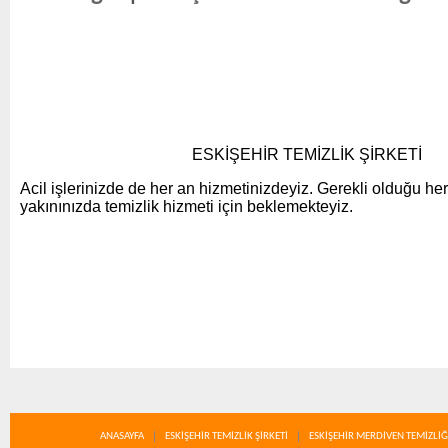
ESKİŞEHİR TEMİZLİK ŞİRKETİ
Acil işlerinizde de her an hizmetinizdeyiz. Gerekli olduğu her
yakınınızda temizlik hizmeti için beklemekteyiz.
ANASAYFA
ESKİŞEHİR TEMİZLİK ŞİRKETİ
ESKİŞEHİR MERDİVEN TEMİZLİĞ