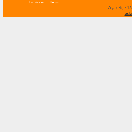
Foto Galeri
İletişim
Ziyaretçi: 1
esk