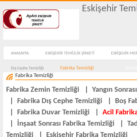
Eskişehir Temi
ANASAYFA
ESKİŞEHİR TEMİZLİK ŞİRKETİ
ESKİŞEHİR ME
Fabrika Temizliği
Dış Cephe Temizliği
İLETİ
Fabrika Temizliği
Fabrika Zemin Temizliği
|
Yangın Sonrası
|
Fabrika Dış Cephe Temizliği
|
Boş Fab
|
Fabrika Duvar Temizliği
|
Acil Fabrik
|
İnşaat Sonrası Fabrika Temizliği
|
Tad
Temizliği
|
Eskişehir Fabrika Temizliği