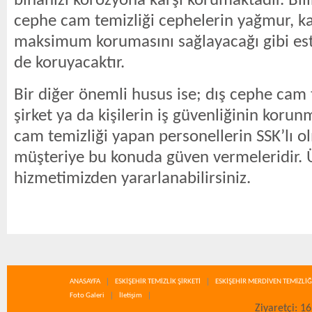
binanızı korozyona karşı korumaktadır. Bili
cephe cam temizliği cephelerin yağmur, ka
maksimum korumasını sağlayacağı gibi est
de koruyacaktır.
Bir diğer önemli husus ise; dış cephe cam 
şirket ya da kişilerin iş güvenliğinin korun
cam temizliği yapan personellerin SSK’lı o
müşteriye bu konuda güven vermeleridir. Ü
hizmetimizden yararlanabilirsiniz.
ANASAYFA
ESKİŞEHİR TEMİZLİK ŞİRKETİ
ESKİŞEHİR MERDİVEN TEMİZLİĞ
Foto Galeri
İletişim
Ziyaretçi: 1