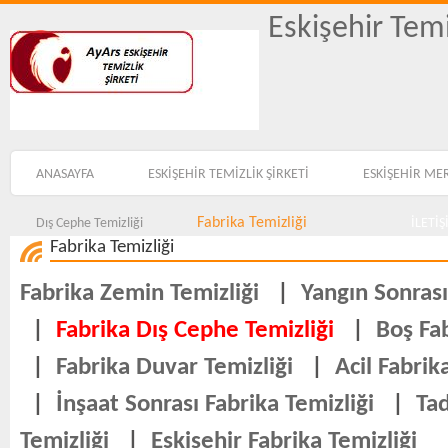
Eskişehir Temi
ANASAYFA
ESKİŞEHİR TEMİZLİK ŞİRKETİ
ESKİŞEHİR ME
Fabrika Temizliği
Dış Cephe Temizliği
İLETİ
Fabrika Temizliği
Fabrika Zemin Temizliği
|
Yangın Sonrası
|
Fabrika Dış Cephe Temizliği
|
Boş Fab
|
Fabrika Duvar Temizliği
|
Acil Fabrik
|
İnşaat Sonrası Fabrika Temizliği
|
Tad
Temizliği
|
Eskişehir Fabrika Temizliği